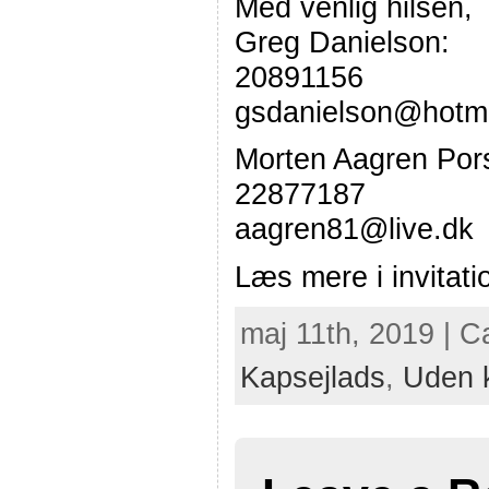
Med venlig hilsen,
Greg Danielson:
20891156
gsdanielson@hotm
Morten Aagren Por
22877187
aagren81@live.dk
Læs mere i invitat
maj 11th, 2019 | C
Kapsejlads
,
Uden k