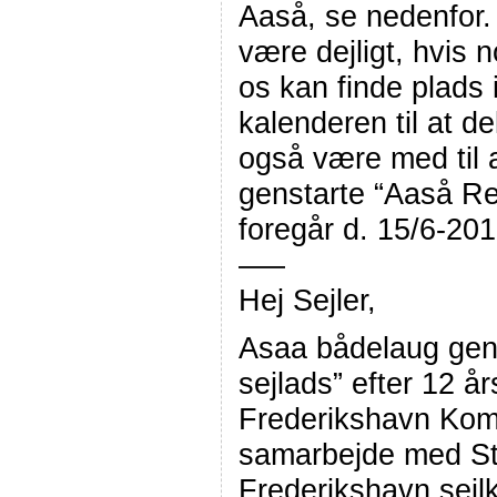
Aaså, se nedenfor. 
være dejligt, hvis n
os kan finde plads 
kalenderen til at d
også være med til 
genstarte “Aaså Re
foregår d. 15/6-201
—–
Hej Sejler,
Asaa bådelaug gen
sejlads” efter 12 å
Frederikshavn Kom
samarbejde med Str
Frederikshavn sej