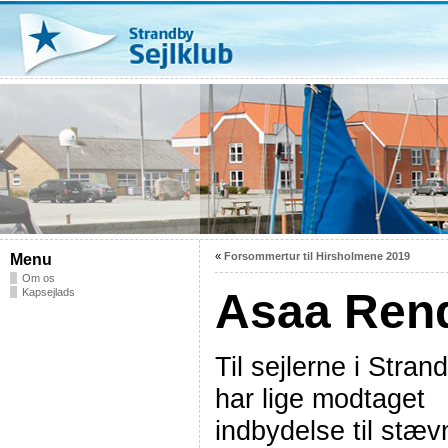
«
Forsommertur til Hirsholmene 2019
Menu
Om os
Asaa Rend
Kapsejlads
Til sejlerne i Stran
har lige modtaget
indbydelse til stæv