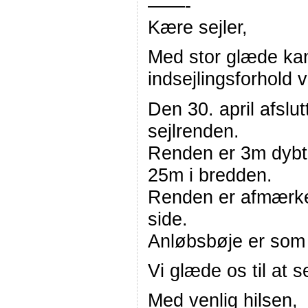
——-
Kære sejler,
Med stor glæde kan
indsejlingsforhold
Den 30. april afslu
sejlrenden.
Renden er 3m dybt
25m i bredden.
Renden er afmærker
side.
Anløbsbøje er som 
Vi glæde os til at s
Med venlig hilsen,