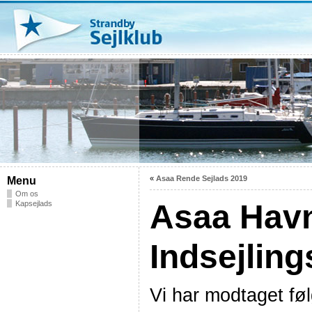
«
Asaa Rende Sejlads 2019
Menu
Om os
Asaa Havn
Kapsejlads
Indsejling
Vi har modtaget fø