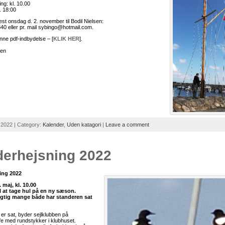
ng: kl. 10.00
l. 18:00
est onsdag d. 2. november til Bodil Nielsen:
9840 eller pr. mail sybingo@hotmail.com.
ne pdf-indbydelse – [
KLIK HER
].
sen
 2022 | Category:
Kalender
,
Uden katagori
|
Leave a comment
derhejsning 2022
ing 2022
 maj, kl. 10.00
til at tage hul på en ny sæson.
rigtig mange både har standeren sat
er sat, byder sejlklubben på
e med rundstykker i klubhuset.