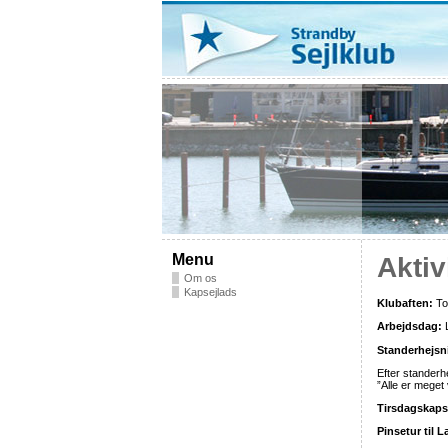
Menu
Aktiv
Om os
Kapsejlads
Klubaften:
Tor
Arbejdsdag
:
L
Standerhejsn
Efter standerh
”Alle er meget
Tirsdagskaps
Pinsetur til 