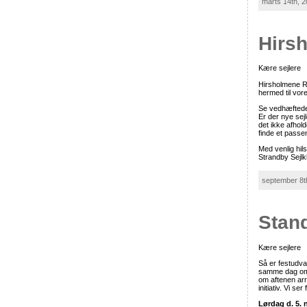
marts 14th, 2
Hirs
Kære sejlere
Hirsholmene R
hermed til vor
Se vedhæftede
Er der nye sej
det ikke afhold
finde et passe
Med venlig hil
Strandby Sejlk
september 8t
Stand
Kære sejlere
Så er festudval
samme dag om a
om aftenen arr
initiativ. Vi se
Lørdag d. 5.