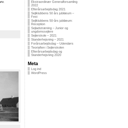
Ekstraordinær Generalforsamling
urv.
2022
Efterårsarbejdsdag 2021
Sejlklubbens 50 års jubilæum –
Fest
Sejlklubbens 50-års jubilæum:
Reception
Sejladstræning – Junior og
ungdomssejlere
Sejlerskole – 2021
Standerhejsning – 2021
Forårsarbejdsdag – Udendørs
Teoriaften i Sejlerskolen
Efterårsarbejdsdag og
Standerhejsning 2020
Meta
Log ind
WordPress