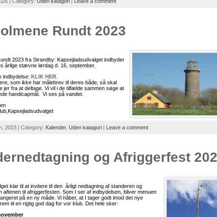
026 | Category:
Uden katagori
|
Leave a comment
holmene Rundt 2023
undt 2023 fra Strandby: Kapsejladsudvalget indbyder
es årlige stævne lørdag d. 16. september.
 indbydelse:
KLIK HER
.
lere, som ikke har målebrev til deres både, så skal
e jer fra at deltage. Vi vil i de tilfælde sammen søge at
nde handicapmål. Vi ses på vandet.
sen
lub,Kapsejladsudvalget
h, 2023 | Category:
Kalender
,
Uden katagori
|
Leave a comment
ernedtagning og Afriggerfest 20
get klar til at invitere til den årligt nedtagning af standeren og
ftenen til afriggerfesten. Som I ser af indbydelsen, bliver menuen
angeret på en ny måde. Vi håber, at I tager godt imod det nye
r frem til en rigtig god dag for vor klub. Det hele sker:
 november