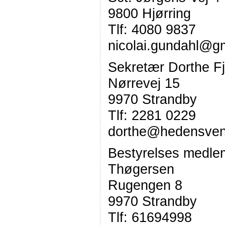
9800 Hjørring
Tlf: 4080 9837
nicolai.gundahl@g
Sekretær Dorthe Fj
Nørrevej 15
9970 Strandby
Tlf: 2281 0229
dorthe@hedensven
Bestyrelses medlem
Thøgersen
Rugengen 8
9970 Strandby
Tlf: 61694998