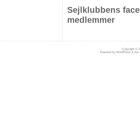
Sejlklubbens fac
medlemmer
Copyright © 
Powered by
WordPress
& the