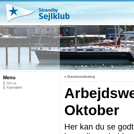
«
Standernedhaling
Menu
Om os
Arbejdswe
Kapsejlads
Oktober
Her kan du se godt 