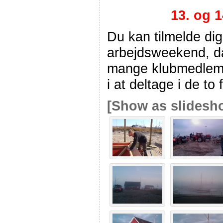
13. og 
Du kan tilmelde di
arbejdsweekend, da
mange klubmedlemm
i at deltage i de t
[Show as slidesh