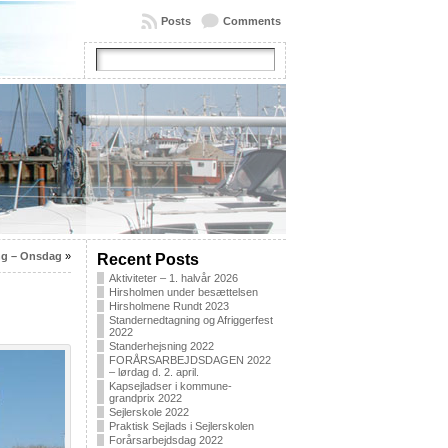
Posts
Comments
ng – Onsdag
»
Recent Posts
Aktiviteter – 1. halvår 2026
Hirsholmen under besættelsen
Hirsholmene Rundt 2023
Standernedtagning og Afriggerfest
2022
Standerhejsning 2022
FORÅRSARBEJDSDAGEN 2022
– lørdag d. 2. april.
Kapsejladser i kommune-
grandprix 2022
Sejlerskole 2022
Praktisk Sejlads i Sejlerskolen
Forårsarbejdsdag 2022