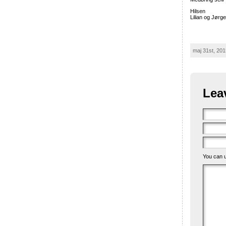
Hilsen
Lilian og Jørg
maj 31st, 201
Lea
You can 