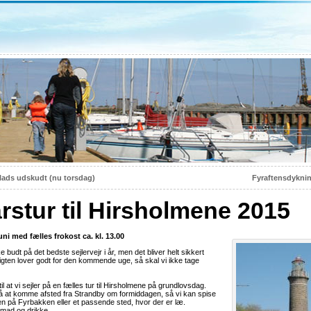
lads udskudt (nu torsdag)
Fyraftensdykni
rstur til Hirsholmene 2015
uni med fælles frokost ca. kl. 13.00
e budt på det bedste sejlervejr i år, men det bliver helt sikkert
igten lover godt for den kommende uge, så skal vi ikke tage
til at vi sejler på en fælles tur til Hirsholmene på grundlovsdag.
å at komme afsted fra Strandby om formiddagen, så vi kan spise
 på Fyrbakken eller et passende sted, hvor der er læ.
 mad og drikke.