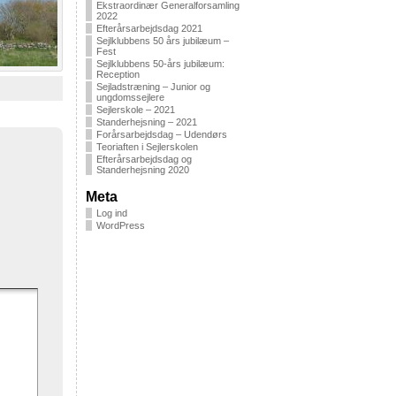
Ekstraordinær Generalforsamling
2022
Efterårsarbejdsdag 2021
Sejlklubbens 50 års jubilæum –
Fest
Sejlklubbens 50-års jubilæum:
Reception
Sejladstræning – Junior og
ungdomssejlere
Sejlerskole – 2021
Standerhejsning – 2021
Forårsarbejdsdag – Udendørs
Teoriaften i Sejlerskolen
Efterårsarbejdsdag og
Standerhejsning 2020
Meta
Log ind
WordPress