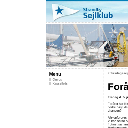
«
Tirsdagssej
Menu
Om os
Forå
Kapsejlads
Fredag d. 5. j
Foråret har ikk
bedre. Vejruds
chancen?
Alle opfordres 
Vi kan satse p
frokost sammen
Medbring selv