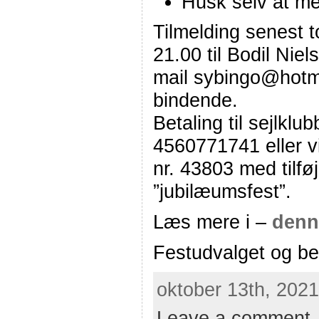
Husk selv at me
Tilmelding senest t
21.00 til Bodil Niel
mail sybingo@hotma
bindende.
Betaling til sejlkl
4560771741 eller v
nr. 43803 med tilf
”jubilæumsfest”.
Læs mere i –
denn
Festudvalget og be
oktober 13th, 2021
Leave a comment