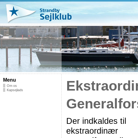
Menu
Ekstraord
Om os
Kapsejlads
Generalfor
Der indkaldes til
ekstraordinær