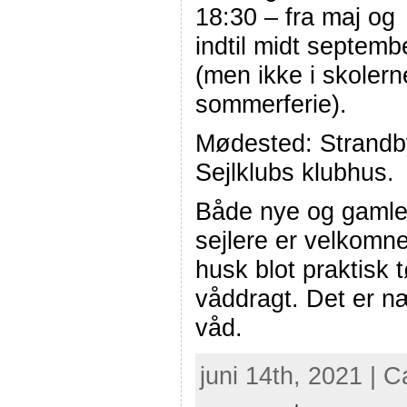
18:30 – fra maj og
indtil midt septemb
(men ikke i skolern
sommerferie).
Mødested: Strandb
Sejlklubs klubhus.
Både nye og gaml
sejlere er velkomn
husk blot praktisk t
våddragt. Det er næ
våd.
juni 14th, 2021 | 